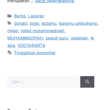
merupakan …
Baca Selengkapnya
Berita
,
Laporan
donasi
,
jogja
,
lazismu
,
lazismu umbulharjo
,
milad
,
milad muhammadiyah
,
MUHAMMADIYAH
,
peduli guru'
,
sedekah
,
tk
aba
,
YOGYAKARTA
Tinggalkan komentar