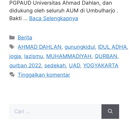
PGPAUD Universitas Ahmad Dahlan, dan
didukung oleh seluruh AUM di Umbulharjo .
Bakti …
Baca Selengkapnya
Berita
AHMAD DAHLAN
,
gunungkidul
,
IDUL ADHA
,
jogja
,
lazismu
,
MUHAMMADIYAH
,
QURBAN
,
qurban 2022
,
sedekah
,
UAD
,
YOGYAKARTA
Tinggalkan komentar