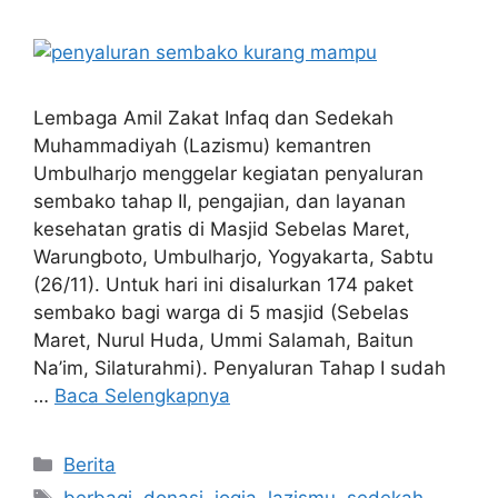
Lembaga Amil Zakat Infaq dan Sedekah
Muhammadiyah (Lazismu) kemantren
Umbulharjo menggelar kegiatan penyaluran
sembako tahap II, pengajian, dan layanan
kesehatan gratis di Masjid Sebelas Maret,
Warungboto, Umbulharjo, Yogyakarta, Sabtu
(26/11). Untuk hari ini disalurkan 174 paket
sembako bagi warga di 5 masjid (Sebelas
Maret, Nurul Huda, Ummi Salamah, Baitun
Na’im, Silaturahmi). Penyaluran Tahap I sudah
…
Baca Selengkapnya
Berita
berbagi
,
donasi
,
jogja
,
lazismu
,
sedekah
,