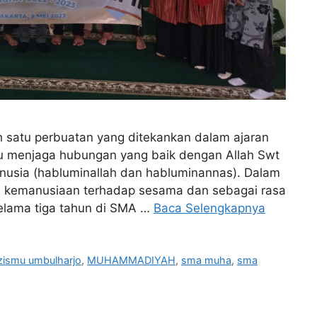
h satu perbuatan yang ditekankan dalam ajaran
lu menjaga hubungan yang baik dengan Allah Swt
usia (habluminallah dan habluminannas). Dalam
a kemanusiaan terhadap sesama dan sebagai rasa
selama tiga tahun di SMA …
Baca Selengkapnya
zismu umbulharjo
,
MUHAMMADIYAH
,
sma muha
,
sma