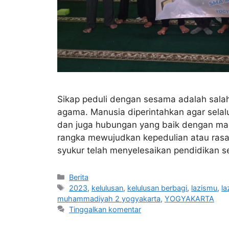
Sikap peduli dengan sesama adalah sala
agama. Manusia diperintahkan agar sela
dan juga hubungan yang baik dengan man
rangka mewujudkan kepedulian atau ras
syukur telah menyelesaikan pendidikan 
Berita
2023
,
kelulusan
,
kelulusan berbagi
,
lazismu
,
la
muhammadiyah 2 yogyakarta
,
YOGYAKARTA
Tinggalkan komentar