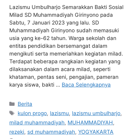
Lazismu Umbulharjo Semarakkan Bakti Sosial
Milad SD Muhammadiyah Girinyono pada
Sabtu, 7 Januari 2023 yang lalu. SD
Muhammadiyah Girinyono sudah memasuki
usia yang ke-62 tahun. Warga sekolah dan
entitas pendidikan bersemangat dalam
mengikuti serta memeriahkan kegiatan milad.
Terdapat beberapa rangkaian kegiatan yang
dilaksanakan dalam acara milad, seperti
khataman, pentas seni, pengajian, pameran
karya siswa, bakti …
Baca Selengkapnya
Berita
kulon progo
,
lazismu
,
lazismu umbulharjo
,
milad muhammadiyah
,
MUHAMMADIYAH
,
rezeki
,
sd muhammadiyah
,
YOGYAKARTA