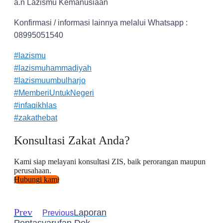
a.n Lazismu Kemanusiaan
Konfirmasi / informasi lainnya melalui Whatsapp :
08995051540
#lazismu
#lazismuhammadiyah
#lazismuumbulharjo
#MemberiUntukNegeri
#infaqikhlas
#zakathebat
Konsultasi Zakat Anda?
Kami siap melayani konsultasi ZIS, baik perorangan maupun
perusahaan.
Hubungi kami
Prev
Laporan
Previous
Pentasyarufan Dek