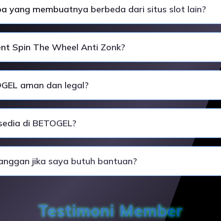
a yang membuatnya berbeda dari situs slot lain?
nt Spin The Wheel Anti Zonk?
GEL aman dan legal?
sedia di BETOGEL?
anggan jika saya butuh bantuan?
Testimoni Member