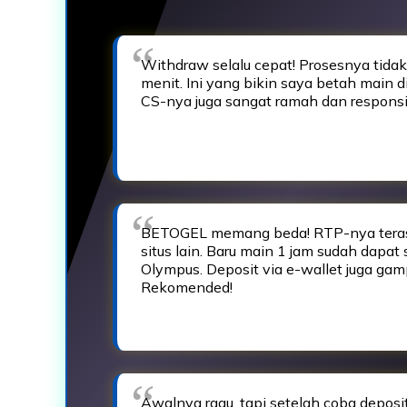
Withdraw selalu cepat! Prosesnya tidak
menit. Ini yang bikin saya betah main
CS-nya juga sangat ramah dan responsi
BETOGEL memang beda! RTP-nya terasa
situs lain. Baru main 1 jam sudah dapat 
Olympus. Deposit via e-wallet juga ga
Rekomended!
Awalnya ragu, tapi setelah coba deposit