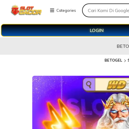
Skip
Search
BETOGEL
to
Categories
for
Content
items
or
shops
LOGIN
BETO
BETOGEL